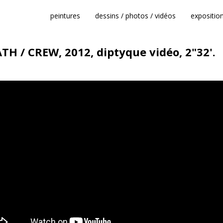
peintures
dessins / photos / vidéos
expositio
TH / CREW
, 2012, diptyque vidéo, 2"32'.